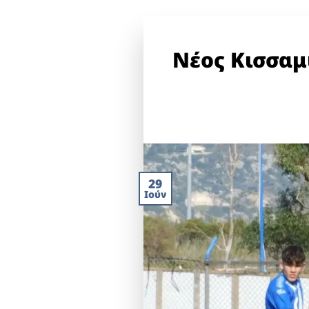
Νέος Κισσαμ
29
Ιούν