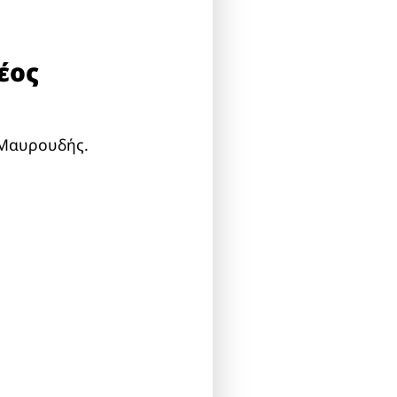
έος
 Μαυρουδής.