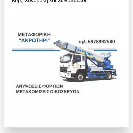
Κυρ., Χονδράκη και Χωλόπουλος