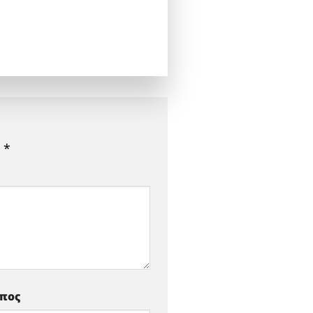
ε
*
οπος