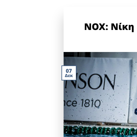
ΝΟΧ: Νίκη 
07
Δεκ