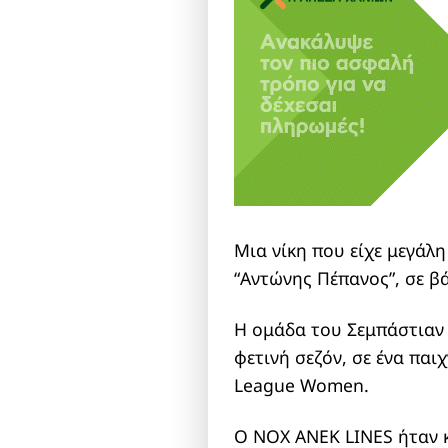
Μια νίκη που είχε μεγάλ
“Αντώνης Πέπανος”, σε 
Η ομάδα του Σεμπάστιαν Λ
φετινή σεζόν, σε ένα πα
League Women.
Ο ΝΟX ANEK LINES ήταν κ