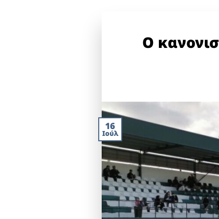
Ο κανονισ
16
Ιούλ