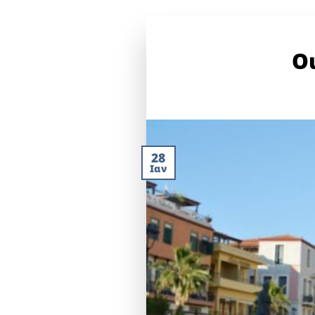
Ο
28
Ιαν