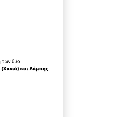
ή των δύο
(Χανιά) και Λάμπης