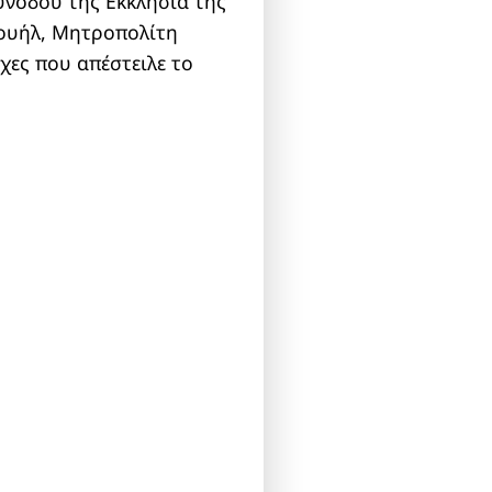
Συνόδου της Εκκλησία της
νουήλ, Μητροπολίτη
χες που απέστειλε το