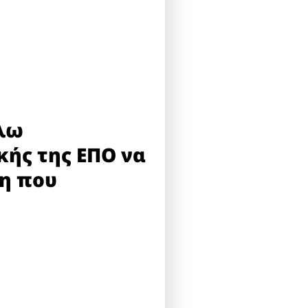
άλω
κής της ΕΠΟ να
ση που