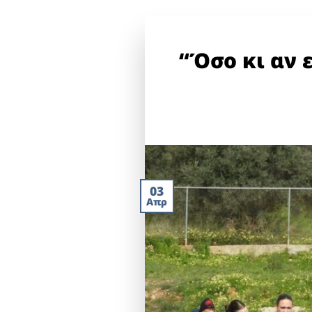
“Όσο κι αν 
03
Απρ