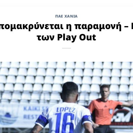
ΠΑΕ ΧΑΝΙΑ
πομακρύνεται η παραμονή –
των Play Out