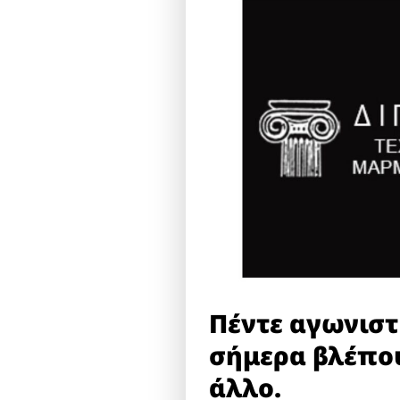
Πέντε αγωνιστ
σήμερα βλέπου
άλλο.