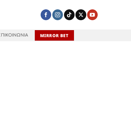
MIRROR BET
ΕΠΙΚΟΙΝΩΝΙΑ