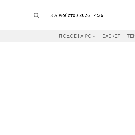
Μετάβαση
στο
8 Αυγούστου 2026 14:26
περιεχόμενο
ΠΟΔΟΣΦΑΙΡΟ
BASKET
TE