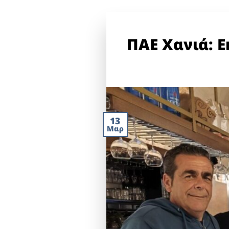
ΠΑΕ Χανιά: 
13
Μαρ