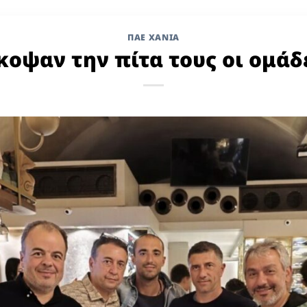
ΠΑΕ ΧΑΝΙΑ
Εκοψαν την πίτα τους οι ομά