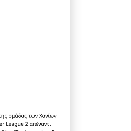
της ομάδας των Χανίων
er League 2 απέναντι