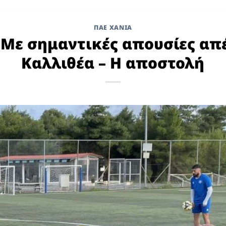
ΠΑΕ ΧΑΝΙΑ
 Με σημαντικές απουσίες απ
Καλλιθέα – Η αποστολή