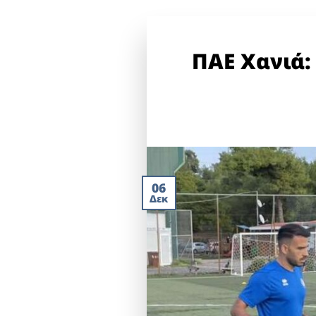
ΠΑΕ Χανιά:
06
Δεκ