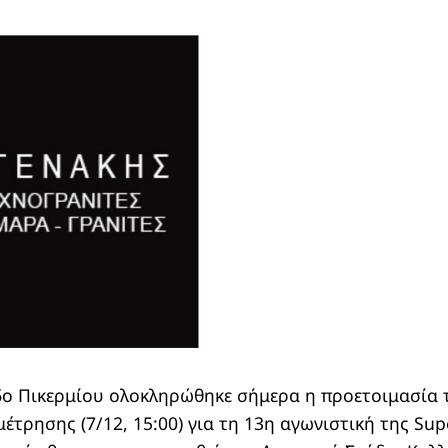
ο Πικερμίου ολοκληρώθηκε σήμερα η προετοιμασία 
έτρησης (7/12, 15:00) για τη 13η αγωνιστική της Sup