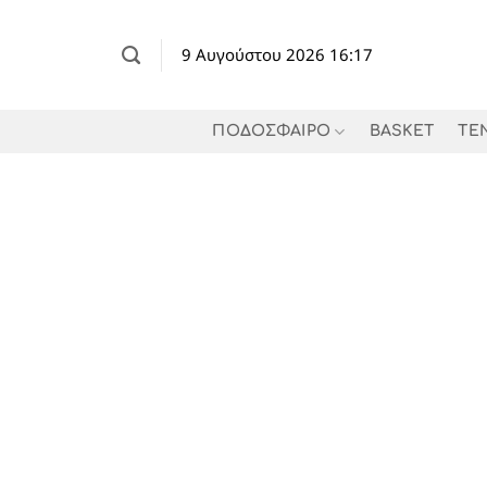
Μετάβαση
στο
9 Αυγούστου 2026 16:17
περιεχόμενο
ΠΟΔΟΣΦΑΙΡΟ
BASKET
TE