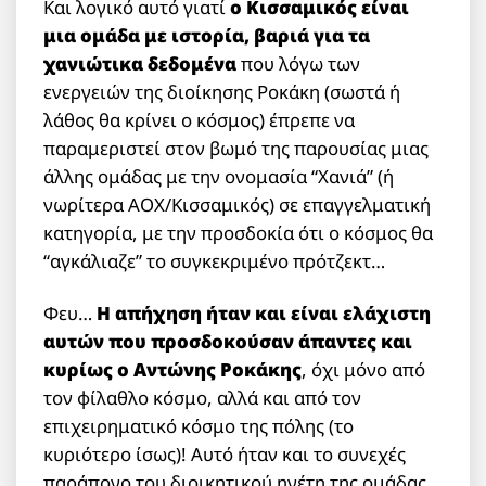
Και λογικό αυτό γιατί
ο Κισσαμικός είναι
μια ομάδα με ιστορία, βαριά για τα
χανιώτικα δεδομένα
που λόγω των
ενεργειών της διοίκησης Ροκάκη (σωστά ή
λάθος θα κρίνει ο κόσμος) έπρεπε να
παραμεριστεί στον βωμό της παρουσίας μιας
άλλης ομάδας με την ονομασία “Χανιά” (ή
νωρίτερα ΑΟΧ/Κισσαμικός) σε επαγγελματική
κατηγορία, με την προσδοκία ότι ο κόσμος θα
“αγκάλιαζε” το συγκεκριμένο πρότζεκτ…
Φευ…
Η απήχηση ήταν και είναι ελάχιστη
αυτών που προσδοκούσαν άπαντες και
κυρίως ο Αντώνης Ροκάκης
, όχι μόνο από
τον φίλαθλο κόσμο, αλλά και από τον
επιχειρηματικό κόσμο της πόλης (το
κυριότερο ίσως)! Αυτό ήταν και το συνεχές
παράπονο του διοικητικού ηγέτη της ομάδας,