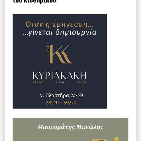
του Κισσαμικού
.