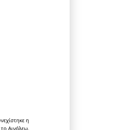
νεχίστηκε η
 το Αιγάλεω.