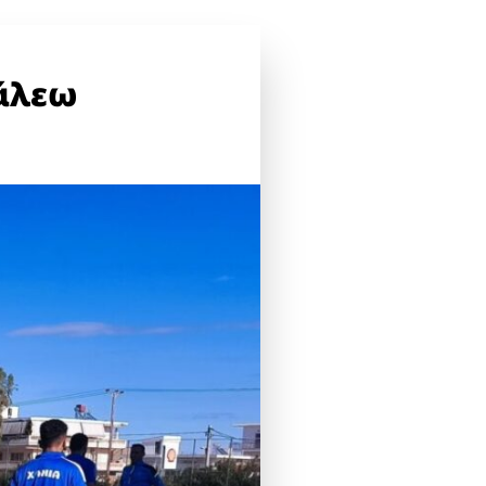
γάλεω