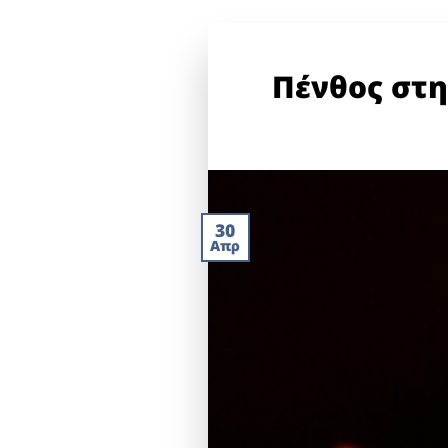
Πένθος στη
30
Απρ