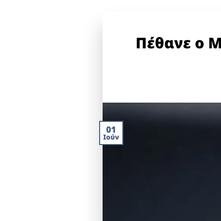
Πέθανε ο Μ
01
Ιούν