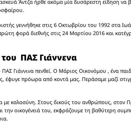
σκευά Άντζα ήρθε ακόμα μία δυσάρεστη είδηση να β
οσφαίρου.
στής γεννήθηκε στις 6 Οκτωβρίου του 1992 στα Ιωά
 πρώτη φορά διεθνής στις 24 Μαρτίου 2016 και κατέγ
 του ΠΑΣ Γιάννενα
 ΠΑΣ Γιάννινα πενθεί. Ο Μάριος Οικονόμου , ένα παι
ς, έφυγε πρόωρα από κοντά μας. Περάσαμε μαζί στιγ
α με καλοσύνη. Στους δικούς του ανθρώπους, στον 
ι την οικογένειά του, εκφράζουμε τη βαθύτερη συμπ
ρια.