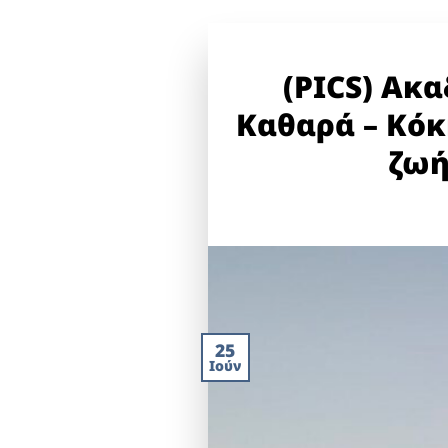
(PICS) Ακ
Καθαρά – Κόκκ
ζωή
25
Ιούν