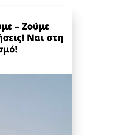
με – Ζούμε
ήσεις! Ναι στη
σμό!