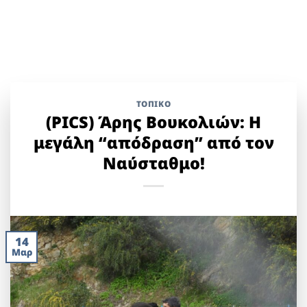
ΤΟΠΙΚΌ
(PICS) Άρης Βουκολιών: Η
μεγάλη “απόδραση” από τον
Ναύσταθμο!
14
Μαρ