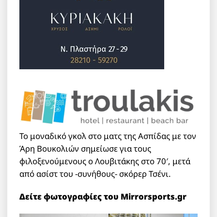
Το μοναδικό γκολ στο ματς της Ασπίδας με τον
Άρη Βουκολιών σημείωσε για τους
φιλοξενούμενους ο Λουβιτάκης στο 70′, μετά
από ασίστ του -συνήθους- σκόρερ Τσένι.
Δείτε φωτογραφίες του Mirrorsports.gr