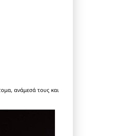
τομα, ανάμεσά τους και