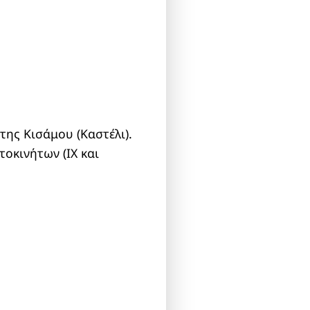
της Κισάμου (Καστέλι).
οκινήτων (ΙΧ και