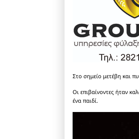
Στο σημείο μετέβη και π
Οι επιβαίνοντες ήταν κα
ένα παιδί.