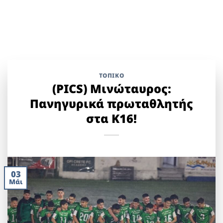
ΤΟΠΙΚΌ
(PICS) Μινώταυρος:
Πανηγυρικά πρωταθλητής
στα Κ16!
03
Μάι