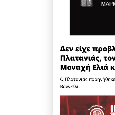
Δεν είχε προβ
Πλατανιάς, τον
Μοναχή Ελιά κ
Ο Πλατανιάς προηγήθηκε 
Βανγκέλι.