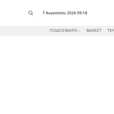
Μετάβαση
στο
7 Αυγούστου 2026 09:18
περιεχόμενο
ΠΟΔΟΣΦΑΙΡΟ
BASKET
TE