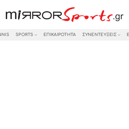
NNIS
SPORTS
ΕΠΙΚΑΙΡΟΤΗΤΑ
ΣΥΝΕΝΤΕΥΞΕΙΣ