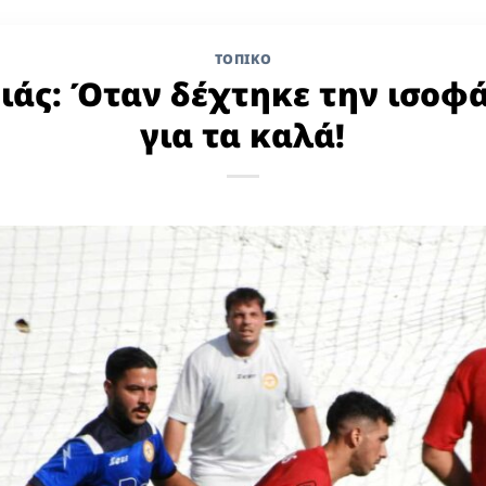
ΤΟΠΙΚΌ
νιάς: Όταν δέχτηκε την ισοφ
για τα καλά!