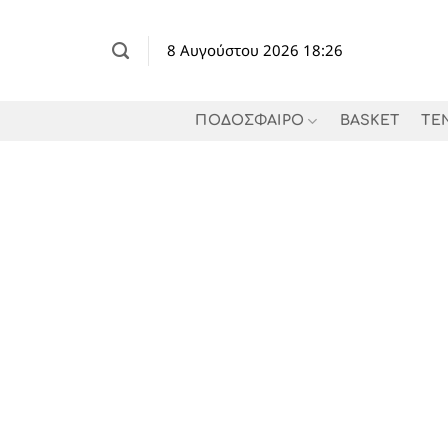
Μετάβαση
στο
8 Αυγούστου 2026 18:26
περιεχόμενο
ΠΟΔΟΣΦΑΙΡΟ
BASKET
TE