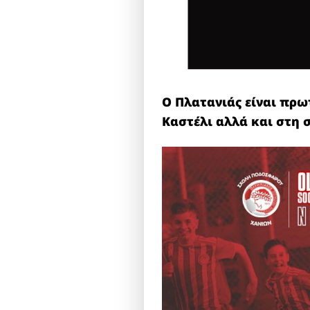
Ο Πλατανιάς είναι πρω
Καστέλι αλλά και στη σ