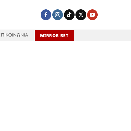
MIRROR BET
ΕΠΙΚΟΙΝΩΝΙΑ