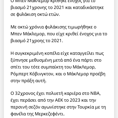
Ο Μπεν ΜάκΛεμορ κρίθηκε ένοχος για το
βιασμό 21χρονης το 2021 και καταδικάστηκε
σε φυλάκιση οκτώ ετών.
Με οκτώ χρόνια φυλάκισης τιμωρήθηκε ο
Μπεν Μάκλεμορ, που είχε κριθεί ένοχος για το
βιασμό 21χροης το 2021.
Η συγκεκριμένη κοπέλα είχε καταγγείλει πως
ξύπνησε μεθυσμένη μετά από ένα πάρτι στο
σπίτι του τότε συμπαίκτη του ΜάκΛεμορ,
Ρόμπερτ Κόβινγκτον, και ο ΜάκΛεμορ προέβη
στην πράξη αυτή.
Ο 32χρονος έχει πολυετή καριέρα στο NBA,
έχει περάσει από την ΑΕΚ το 2023 και την
περσινή σεζόν αγωνίστηκε στην Τουρκία με τη
φανέλα της Μερκεζεφέντι.