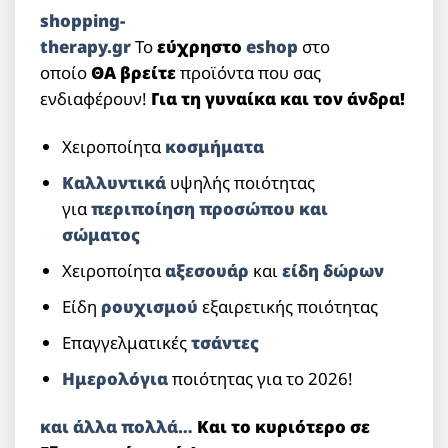
shopping-
therapy.gr
Το
εύχρηστο
eshop
στο
οποίο
ΘΑ βρείτε
προϊόντα που σας
ενδιαφέρουν!
Για τη γυναίκα και τον άνδρα!
Χειροποίητα
κοσμήματα
Καλλυντικά
υψηλής ποιότητας
για
περιποίηση προσώπου και
σώματος
Χειροποίητα
αξεσουάρ
και
είδη δώρων
Είδη
ρουχισμού
εξαιρετικής ποιότητας
Επαγγελματικές
τσάντες
Ημερολόγια
ποιότητας για το 2026!
και άλλα πολλά…
Και το κυριότερο σε