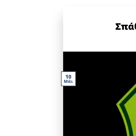
Σπάθ
10
Μάι