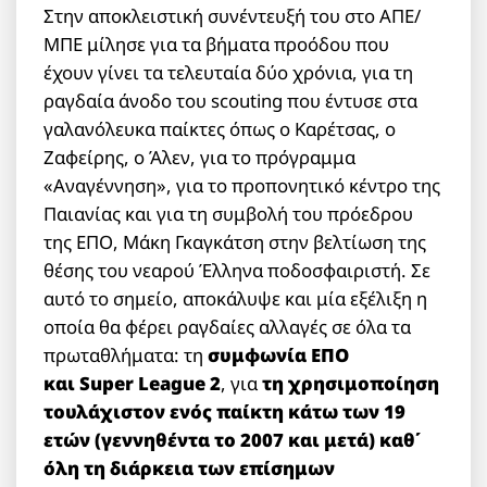
Στην αποκλειστική συνέντευξή του στο ΑΠΕ/
ΜΠΕ μίλησε για τα βήματα προόδου που
έχουν γίνει τα τελευταία δύο χρόνια, για τη
ραγδαία άνοδο του scouting που έντυσε στα
γαλανόλευκα παίκτες όπως ο Καρέτσας, ο
Ζαφείρης, ο Άλεν, για το πρόγραμμα
«Αναγέννηση», για το προπονητικό κέντρο της
Παιανίας και για τη συμβολή του πρόεδρου
της ΕΠΟ, Μάκη Γκαγκάτση στην βελτίωση της
θέσης του νεαρού Έλληνα ποδοσφαιριστή. Σε
αυτό το σημείο, αποκάλυψε και μία εξέλιξη η
οποία θα φέρει ραγδαίες αλλαγές σε όλα τα
πρωταθλήματα: τη
συμφωνία ΕΠΟ
και
Super
League
2
, για
τη χρησιμοποίηση
τουλάχιστον ενός παίκτη κάτω των 19
ετών (γεννηθέντα το 2007 και μετά) καθ΄
όλη τη διάρκεια των επίσημων