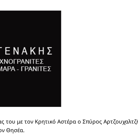
ς του με τον Κρητικό Αστέρα ο Σπύρος Αρτζουχαλτζή
ον Θησέα.