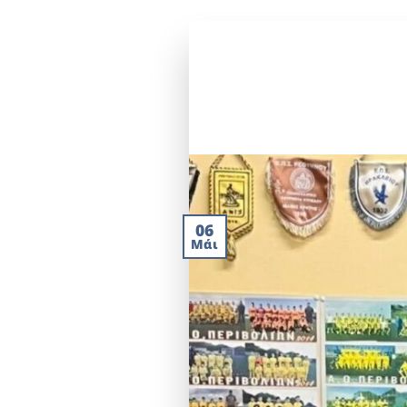
06
Μάι