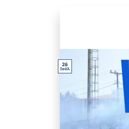
26
Ιούλ