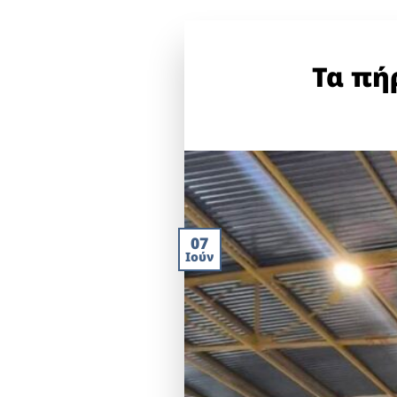
Τα πή
07
Ιούν