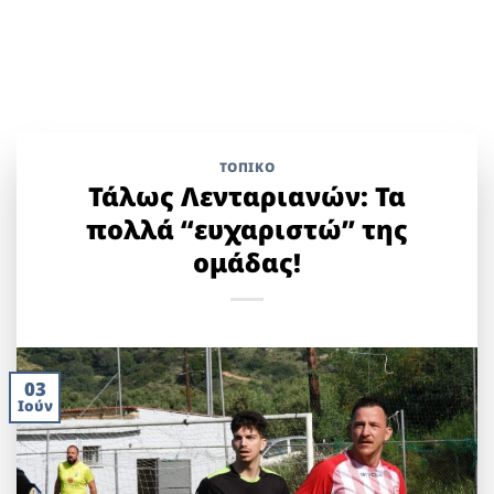
ΤΟΠΙΚΌ
Τάλως Λενταριανών: Τα
πολλά “ευχαριστώ” της
ομάδας!
03
Ιούν