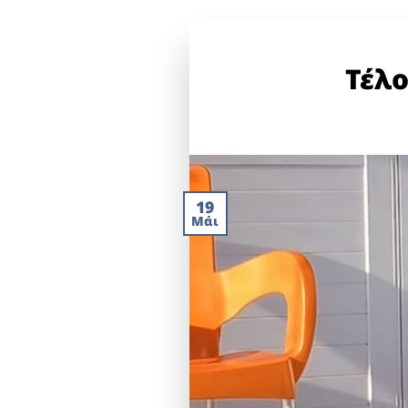
Τέλ
19
Μάι