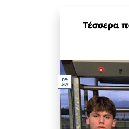
Τέσσερα π
09
Ιαν