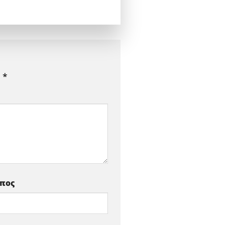
ε
*
οπος