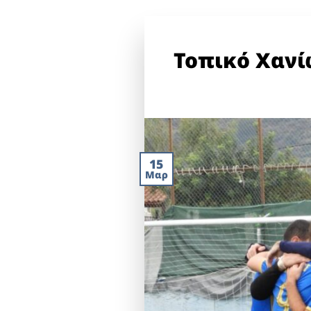
Τοπικό Χανί
15
Μαρ