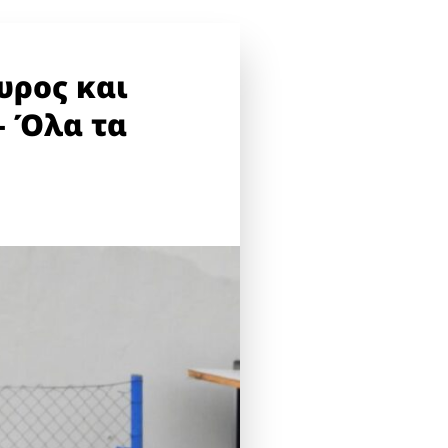
υρος και
– Όλα τα