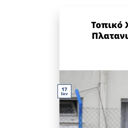
Τοπικό 
Πλατανι
17
Ιαν