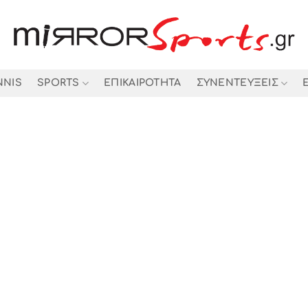
NNIS
SPORTS
ΕΠΙΚΑΙΡΟΤΗΤΑ
ΣΥΝΕΝΤΕΥΞΕΙΣ