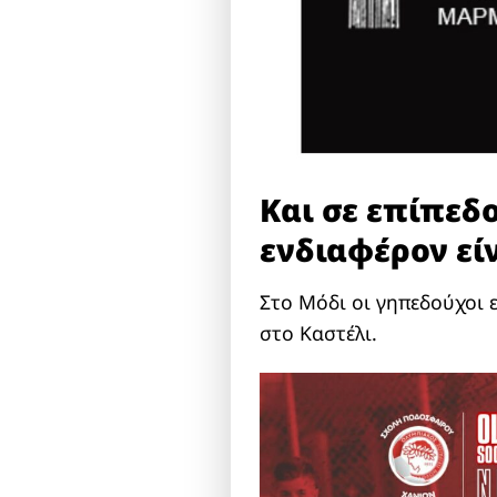
Και σε επίπεδο
ενδιαφέρον εί
Στο Μόδι οι γηπεδούχοι ε
στο Καστέλι.