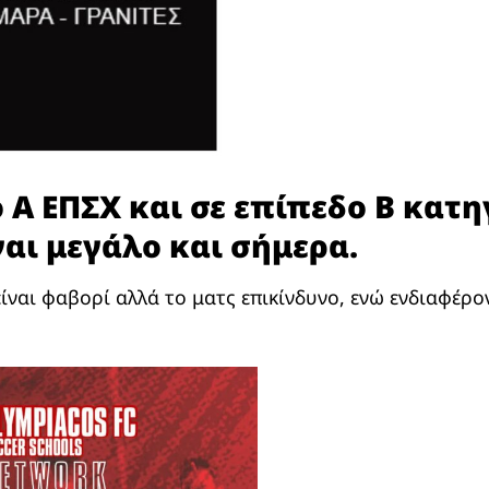
 Α ΕΠΣΧ και σε επίπεδο Β κατη
ναι μεγάλο και σήμερα.
ίναι φαβορί αλλά το ματς επικίνδυνο, ενώ ενδιαφέρον 