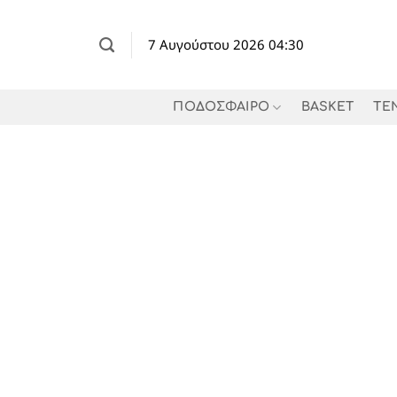
Μετάβαση
στο
7 Αυγούστου 2026 04:30
περιεχόμενο
ΠΟΔΟΣΦΑΙΡΟ
BASKET
TE