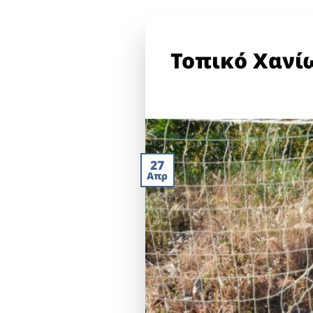
Τοπικό Χανίω
27
Απρ