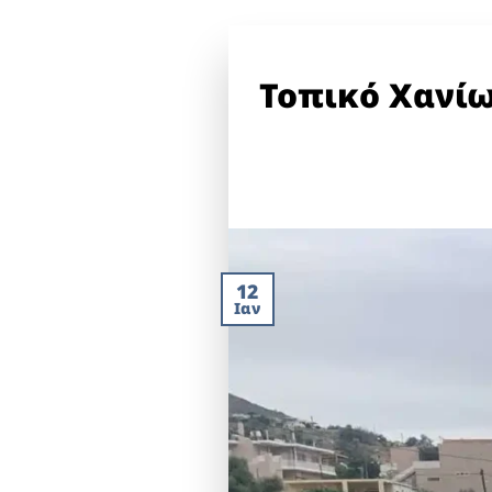
Τοπικό Χανί
12
Ιαν