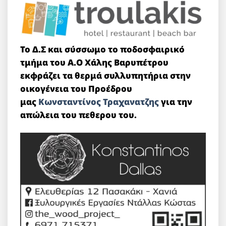
Το Δ.Σ και σύσσωμο το ποδοσφαιρικό
τμήμα του Α.Ο Χάλης Βαρυπέτρου
εκφράζει τα θερμά συλλυπητήρια στην
οικογένεια του Προέδρου
μας
Κωνσταντίνος Τραχανατζης
για την
απώλεια του πεθερου του.