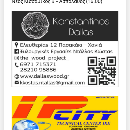
Νέος Κισσαμικός Β – Ασπάλαθος (16.00)