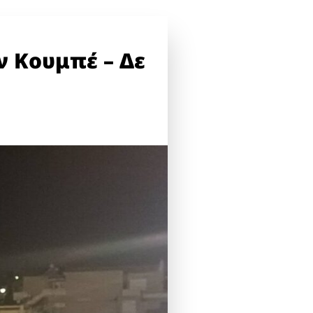
ν Κουμπέ – Δε