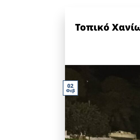
Τοπικό Χανίω
02
Φεβ