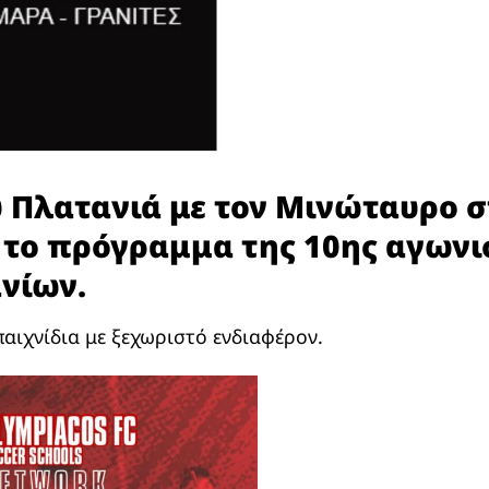
υ Πλατανιά με τον Μινώταυρο 
 το πρόγραμμα της 10ης αγωνι
νίων.
ιχνίδια με ξεχωριστό ενδιαφέρον.