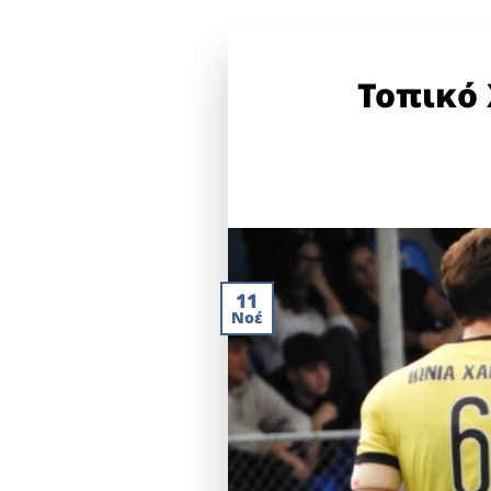
Τοπικό 
11
Νοέ