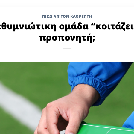
ΠΙΣΩ ΑΠ'ΤΟΝ ΚΑΘΡΕΠΤΗ
εθυμνιώτικη ομάδα “κοιτάζε
προπονητή;