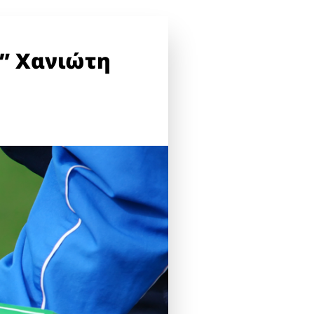
ι” Χανιώτη