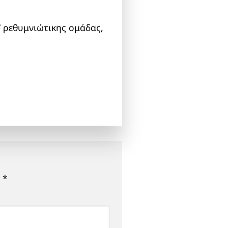
 ρεθυμνιώτικης ομάδας,
ε
*