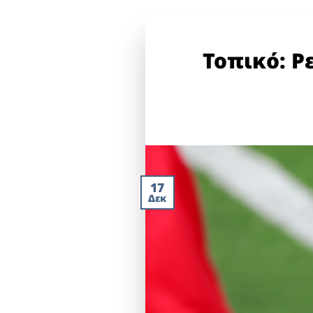
Τοπικό: Ρ
17
Δεκ