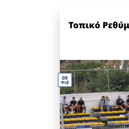
Τοπικό Ρεθύμν
09
Φεβ