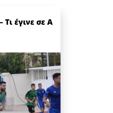
 Τι έγινε σε Α