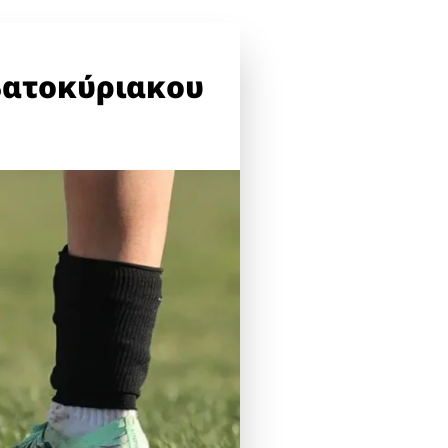
βατοκύριακου