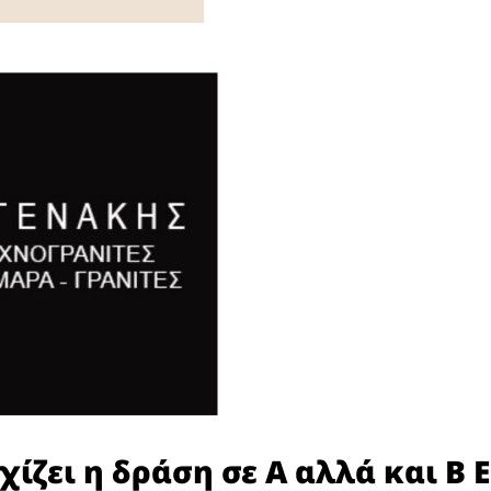
χίζει η δράση σε Α αλλά και Β 