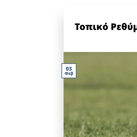
Τοπικό Ρεθύ
03
Φεβ