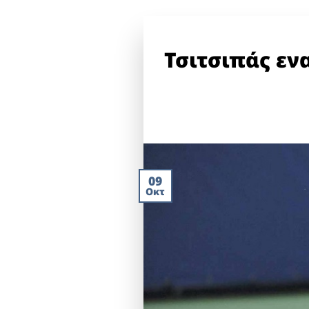
Τσιτσιπάς ενα
09
Οκτ