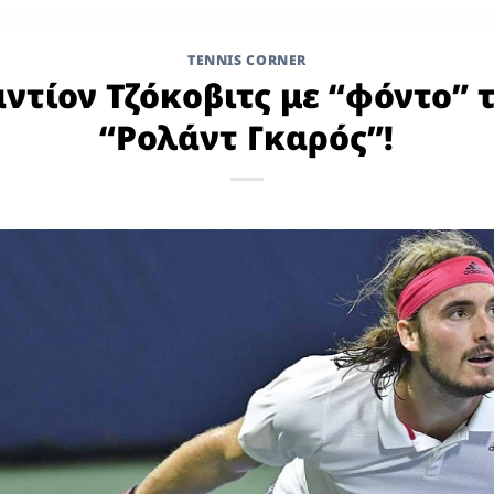
TENNIS CORNER
ντίον Τζόκοβιτς με “φόντο” 
“Ρολάντ Γκαρός”!