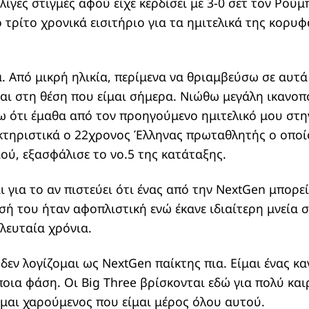
λίγες στιγμές αφού είχε κερδίσει με 3-0 σετ τον Ρούμ
ο τρίτο χρονικά εισιτήριο για τα ημιτελικά της κορ
να. Από μικρή ηλικία, περίμενα να θριαμβεύσω σε αυτ
ι στη θέση που είμαι σήμερα. Νιώθω μεγάλη ικανοπ
 ότι έμαθα από τον προηγούμενο ημιτελικό μου στη
ακτηριστικά ο 22χρονος Έλληνας πρωταθλητής ο οποίο
ού, εξασφάλισε το νο.5 της κατάταξης.
 για το αν πιστεύει ότι ένας από την NextGen μπορεί
σή του ήταν αφοπλιστική ενώ έκανε ιδιαίτερη μνεία σ
ελευταία χρόνια.
δεν λογίζομαι ως NextGen παίκτης πια. Είμαι ένας κα
οια φάση. Οι Big Three βρίσκονται εδώ για πολύ καιρό
Είμαι χαρούμενος που είμαι μέρος όλου αυτού.