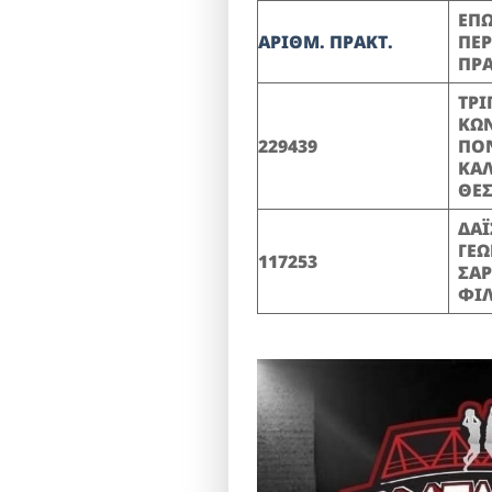
ΕΠ
ΑΡΙΘΜ. ΠΡΑΚΤ.
ΠΕ
ΠΡ
ΤΡΙ
ΚΩ
229439
ΠΟ
ΚΑ
ΘΕ
ΔΑΪ
ΓΕΩ
117253
ΣΑΡ
ΦΙ