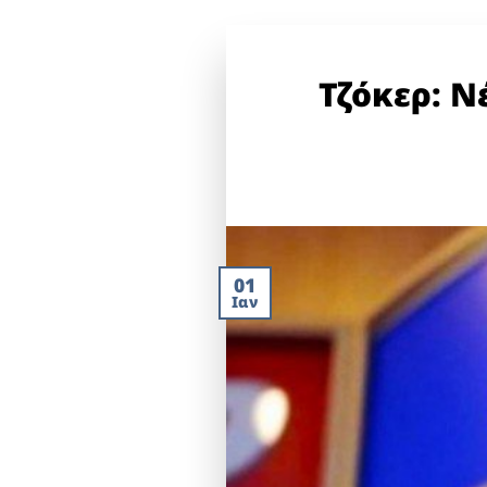
Τζόκερ: Ν
01
Ιαν