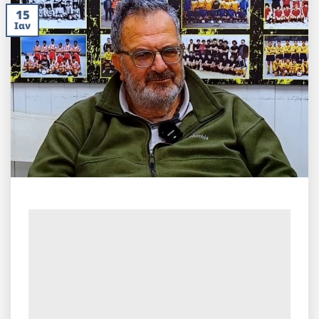
15
Ιαν