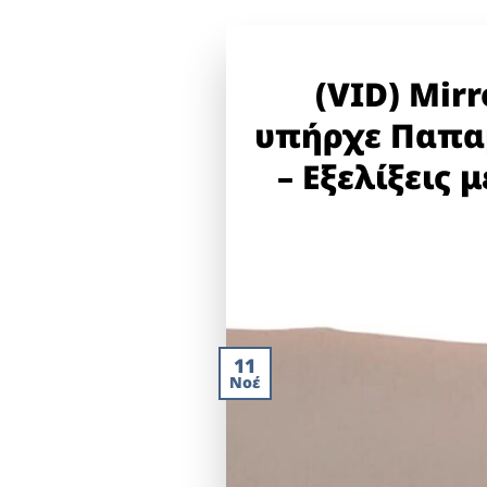
(VID) Mirr
υπήρχε Παπα
– Εξελίξεις 
11
Νοέ