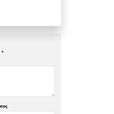
ε
*
οπος