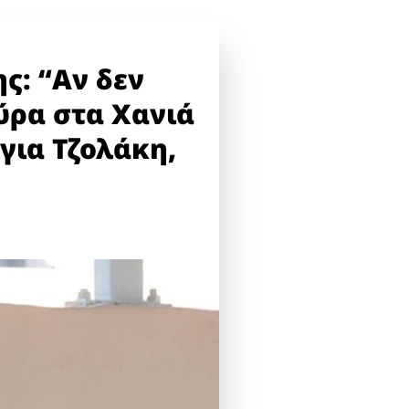
ης: “Αν δεν
ρα στα Χανιά
 για Τζολάκη,