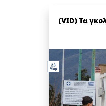
(VID) Τα γκο
23
Μαρ